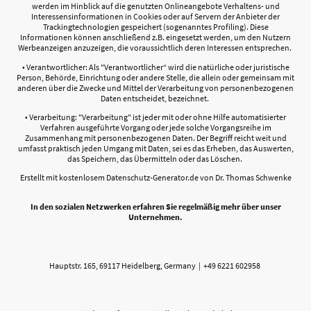
werden im Hinblick auf die genutzten Onlineangebote Verhaltens- und
Interessensinformationen in Cookies oder auf Servern der Anbieter der
Trackingtechnologien gespeichert (sogenanntes Profiling). Diese
Informationen können anschließend z.B. eingesetzt werden, um den Nutzern
Werbeanzeigen anzuzeigen, die voraussichtlich deren Interessen entsprechen.
• Verantwortlicher: Als "Verantwortlicher“ wird die natürliche oder juristische
Person, Behörde, Einrichtung oder andere Stelle, die allein oder gemeinsam mit
anderen über die Zwecke und Mittel der Verarbeitung von personenbezogenen
Daten entscheidet, bezeichnet.
• Verarbeitung: "Verarbeitung" ist jeder mit oder ohne Hilfe automatisierter
Verfahren ausgeführte Vorgang oder jede solche Vorgangsreihe im
Zusammenhang mit personenbezogenen Daten. Der Begriff reicht weit und
umfasst praktisch jeden Umgang mit Daten, sei es das Erheben, das Auswerten,
das Speichern, das Übermitteln oder das Löschen.
Erstellt mit kostenlosem Datenschutz-Generator.de von Dr. Thomas Schwenke
In den sozialen Netzwerken erfahren Sie regelmäßig mehr über unser
Unternehmen.
Hauptstr. 165, 69117 Heidelberg, Germany | +49 6221 602958