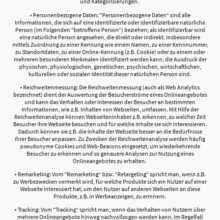
und Kategorisierungen.
• Personenbezogene Daten: "Personenbezogene Daten“ sind alle
Informationen, die sich auf eine identifizierte oder identifizierbare natürliche
Person (im Folgenden "betroffene Person“) beziehen; als identifizierbar wird
eine natürliche Person angesehen, die direkt oder indirekt, insbesondere
mittels Zuordnung zu einer Kennung wie einem Namen, zu einer Kennnummer,
zu Standortdaten, zu einer Online-Kennung (z.B. Cookie) oder zu einem oder
mehreren besonderen Merkmalen identifiziert werden kann, die Ausdruck der
physischen, physiologischen, genetischen, psychischen, wirtschaftlichen,
kulturellen oder sozialen Identität dieser natürlichen Person sind.
• Reichweitenmessung: Die Reichweitenmessung (auch als Web Analytics
bezeichnet) dient der Auswertung der Besucherströme eines Onlineangebotes
und kann das Verhalten oder Interessen der Besucher an bestimmten
Informationen, wie z.B. Inhalten von Webseiten, umfassen. Mit Hilfe der
Reichweitenanalyse können Webseiteninhaber z.B. erkennen, zu welcher Zeit
Besucher ihre Webseite besuchen und für welche Inhalte sie sich interessieren.
Dadurch können sie z.B. die Inhalte der Webseite besser an die Bedürfnisse
ihrer Besucher anpassen. Zu Zwecken der Reichweitenanalyse werden häufig
pseudonyme Cookies und Web-Beacons eingesetzt, um wiederkehrende
Besucher zu erkennen und so genauere Analysen zur Nutzung eines
Onlineangebotes zu erhalten.
• Remarketing: Vom "Remarketing“ bzw. "Retargeting“ spricht man, wenn z.B.
zu Werbezwecken vermerkt wird, für welche Produkte sich ein Nutzer auf einer
Webseite interessiert hat, um den Nutzer auf anderen Webseiten an diese
Produkte, z.B. in Werbeanzeigen, zu erinnern.
• Tracking: Vom "Tracking“ spricht man, wenn das Verhalten von Nutzern über
mehrere Onlineangebote hinweg nachvollzogen werden kann. Im Regelfall