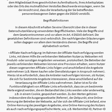
dem Mitgliedstaat Ihres gewöhnlichen Aufenthaltsorts, Ihres Arbeitsplatzes
oder des Orts des mutmaßlichen Verstoßes Beschwerde einzulegen, wenn Sie
der Ansicht sind, dass die Verarbeitung der Sie betreffenden
personenbezogenen Daten gegen die DSGVO verstößt.
Begriffsdefinitionen
In diesem Abschnitt erhalten Sie eine Übersicht über die in dieser
Datenschutzerklärung verwendeten Begrifflichkeiten. Viele der Begriffe sind
dem Gesetz entnommen und vor allem im Art. 4 DSGVO definiert. Die
gesetzlichen Definitionen sind verbindlich. Die nachfolgenden Erläuterungen
sollen dagegen vor allem dem Verständnis dienen. Die Begriffe sind
alphabetisch sortiert.
• Affiliate-Nachverfolgung: Im Rahmen der Affiliate-Nachverfolgung werden
Links, mit deren Hilfe die verlinkenden Webseiten Nutzer zu Webseiten mit
Produkt- oder sonstigen Angeboten verweisen, protokolliert. Die Betreiber der
jeweils verlinkenden Webseiten können eine Provision erhalten, wenn Nutzer
diesen sogenannten Affiliate-Links folgen und anschließend die Angebote
wahrnehmen (z.B. Waren kaufen oder Dienstleistungen in Anspruch nehmen).
Hierzu ist es erforderlich, dass die Anbieter nachverfolgen können, ob Nutzer,
die sich für bestimmte Angebote interessieren, diese anschließend auf die
Veranlassung der Affiliate-Links wahrnehmen. Daher ist es für die
Funktionsfähigkeit von Affiliate-Links erforderlich, dass sie um bestimmte
Werte ergänzt werden, die ein Bestandteil des Links werden oder anderweitig,
z.B. in einem Cookie, gespeichert werden. Zu den Werten gehören
insbesondere die Ausgangswebseite (Referrer), der Zeitpunkt, eine Online-
Kennung der Betreiber der Webseite, auf der sich der Affiliate-Link befand, eine
Online-Kennung des jeweiligen Angebotes, eine Online-Kennung des Nutzers
als auch nachverfolgungsspezifische Werte, wie, z.B. Werbemittel-ID, Partner-ID