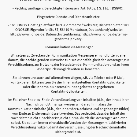
• Rechtsgrundlagen: Berechtigte Interessen (Art. 6 Abs. 1 S. 1 lit. f. DSGVO).
Eingesetzte Dienste und Diensteanbieter:
• 1&1 IONOS: Hostingplattform für E-Commerce / Websites; Dienstanbieter: 1&1
IONOS SE, Elgendorfer Str. 57, 56410 Montabaur, Deutschland; Website:
https://www.ionos.de; Datenschutzerklärung: https://www.ionos.de/terms-
gtc/terms-privacy.
Kommunikation via Messenger
Wir setzen zu Zwecken der Kommunikation Messenger ein und bitten daher
darum, die nachfolgenden Hinweise zur Funktionsfähigkeit der Messenger, zur
Verschlüsselung, zur Nutzung der Metadaten der Kommunikation und zu Ihren
Widerspruchsmöglichkeiten zu beachten.
Sie können uns auch auf alternativen Wegen, z.B. via Telefon oder E-Mail,
kontaktieren. Bitte nutzen Sie die Ihnen mitgeteilten Kontaktmöglichkeiten
oder die innerhalb unseres Onlineangebotes angegebenen
Kontaktmöglichkeiten.
Im Fall einer Ende-zu-Ende-Verschlüsselung von Inhalten (d.h., der Inhalt Ihrer
Nachricht und Anhänge) weisen wir darauf hin, dass die
Kommunikationsinhalte (d.h., der Inhalt der Nachricht und angehängte Bilder)
von Ende zu Ende verschlüsselt werden. Das bedeutet, dass der Inhalt der
Nachrichten nicht einsehbar ist, nicht einmal durch die Messenger-Anbieter
selbst. Sie sollten immer eine aktuelle Version der Messenger mit aktivierter
Verschlüsselung nutzen, damit die Verschlüsselung der Nachrichteninhalte
sichergestellt ist.