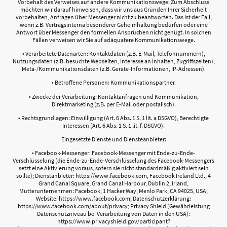
Vorbehalt des Verweises auf andere Kommunikationswege: Zum Abschluss
möchten wir darauf hinweisen, dass wir uns aus Gründen Ihrer Sicherheit
vorbehalten, Anfragen über Messenger nicht zu beantworten. Das ist der Fall,
wenn z.B. Vertragsinterna besonderer Geheimhaltung bedürfen oder eine
Antwort über Messenger den formellen Ansprüchen nicht genügt. In solchen
Fällen verweisen wir Sie auf adäquatere Kommunikationswege.
• Verarbeitete Datenarten: Kontaktdaten (z.B. E-Mail, Telefonnummern),
Nutzungsdaten (z.B. besuchte Webseiten, Interesse an Inhalten, Zugriffszeiten),
Meta-/Kommunikationsdaten (z.B. Geräte-Informationen, IP-Adressen).
• Betroffene Personen: Kommunikationspartner.
• Zwecke der Verarbeitung: Kontaktanfragen und Kommunikation,
Direktmarketing (z.B. per E-Mail oder postalisch).
• Rechtsgrundlagen: Einwilligung (Art. 6 Abs. 1 S. 1 lit. a DSGVO), Berechtigte
Interessen (Art. 6 Abs. 1 S. 1 lit. f. DSGVO).
Eingesetzte Dienste und Diensteanbieter:
• Facebook-Messenger: Facebook-Messenger mit Ende-zu-Ende-
Verschlüsselung (die Ende-zu-Ende-Verschlüsselung des Facebook-Messengers
setzt eine Aktivierung voraus, sofern sie nicht standardmäßig aktiviert sein
sollte); Dienstanbieter: https://www.facebook.com, Facebook Ireland Ltd., 4
Grand Canal Square, Grand Canal Harbour, Dublin 2, Irland,
Mutterunternehmen: Facebook, 1 Hacker Way, Menlo Park, CA 94025, USA;
Website: https://www.facebook.com; Datenschutzerklärung:
https://www.facebook.com/about/privacy; Privacy Shield (Gewährleistung
Datenschutzniveau bei Verarbeitung von Daten in den USA):
https://www.privacyshield.gov/participant?