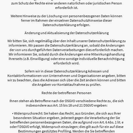
zum Schutz der Rechte einer anderen natürlichen oder juristischen Person
erforderlich ist.
Weitere Hinweise zu der Löschung von personenbezogenen Daten können
ferner im Rahmen der einzelnen Datenschutzhinweise dieser
Datenschutzerklärung erfolgen.
Änderung und Aktualisierung der Datenschutzerklärung
Wir bitten Sie, sich regelmäßig über den Inhalt unserer Datenschutzerklärung zu
informieren. Wir passen die Datenschutzerklärung an, sobald die Änderungen
der von uns durchgeführten Datenverarbeitungen dies erforderlich machen.
Wir informieren Sie, sobald durch die Änderungen eine Mitwirkungshandlung
Ihrerseits (z.B. Einwilligung) oder eine sonstige individuelle Benachrichtigung
erforderlich wird.
Sofern wir in dieser Datenschutzerklärung Adressen und
Kontaktinformationen von Unternehmen und Organisationen angeben, bitten
wir zu beachten, dass die Adressen sich über die Zeit ändern können und bitten
die Angaben vor Kontaktaufnahme zu prüfen.
Rechte der betroffenen Personen
Ihnen stehen als Betroffene nach der DSGVO verschiedene Rechte zu, die sich
insbesondere aus Art. 15 bis 18 und 21 DSGVO ergeben:
• Widerspruchsrecht: Sie haben das Recht, aus Gründen, die sich aus Ihrer
besonderen Situation ergeben, jederzeit gegen die Verarbeitung der Sie
betreffenden personenbezogenen Daten, die aufgrund von Art. 6 Abs. 1 lit. e
oder f DSGVO erfolgt, Widerspruch einzulegen; dies gilt auch für ein auf diese
Bestimmungen gestütztes Profiling. Werden die Sie betreffenden