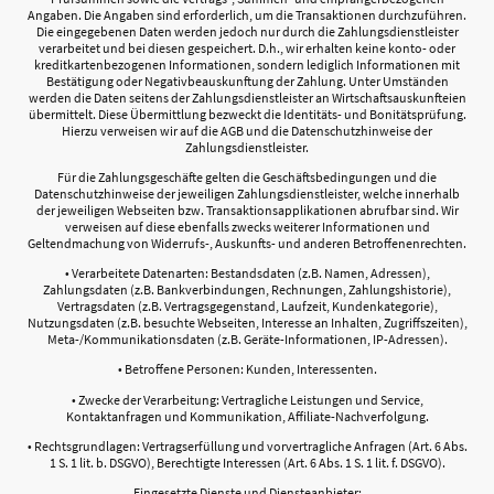
Angaben. Die Angaben sind erforderlich, um die Transaktionen durchzuführen.
Die eingegebenen Daten werden jedoch nur durch die Zahlungsdienstleister
verarbeitet und bei diesen gespeichert. D.h., wir erhalten keine konto- oder
kreditkartenbezogenen Informationen, sondern lediglich Informationen mit
Bestätigung oder Negativbeauskunftung der Zahlung. Unter Umständen
werden die Daten seitens der Zahlungsdienstleister an Wirtschaftsauskunfteien
übermittelt. Diese Übermittlung bezweckt die Identitäts- und Bonitätsprüfung.
Hierzu verweisen wir auf die AGB und die Datenschutzhinweise der
Zahlungsdienstleister.
Für die Zahlungsgeschäfte gelten die Geschäftsbedingungen und die
Datenschutzhinweise der jeweiligen Zahlungsdienstleister, welche innerhalb
der jeweiligen Webseiten bzw. Transaktionsapplikationen abrufbar sind. Wir
verweisen auf diese ebenfalls zwecks weiterer Informationen und
Geltendmachung von Widerrufs-, Auskunfts- und anderen Betroffenenrechten.
• Verarbeitete Datenarten: Bestandsdaten (z.B. Namen, Adressen),
Zahlungsdaten (z.B. Bankverbindungen, Rechnungen, Zahlungshistorie),
Vertragsdaten (z.B. Vertragsgegenstand, Laufzeit, Kundenkategorie),
Nutzungsdaten (z.B. besuchte Webseiten, Interesse an Inhalten, Zugriffszeiten),
Meta-/Kommunikationsdaten (z.B. Geräte-Informationen, IP-Adressen).
• Betroffene Personen: Kunden, Interessenten.
• Zwecke der Verarbeitung: Vertragliche Leistungen und Service,
Kontaktanfragen und Kommunikation, Affiliate-Nachverfolgung.
• Rechtsgrundlagen: Vertragserfüllung und vorvertragliche Anfragen (Art. 6 Abs.
1 S. 1 lit. b. DSGVO), Berechtigte Interessen (Art. 6 Abs. 1 S. 1 lit. f. DSGVO).
Eingesetzte Dienste und Diensteanbieter: