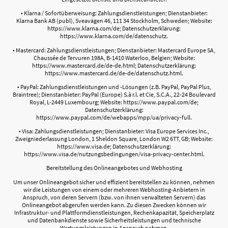
• Klarna / Sofortüberweisung: Zahlungsdienstleistungen; Dienstanbieter:
Klarna Bank AB (publ), Sveavägen 46, 111 34 Stockholm, Schweden; Website:
https://www.klarna.com/de; Datenschutzerklärung:
https://www.klarna.com/de/datenschutz.
• Mastercard: Zahlungsdienstleistungen; Dienstanbieter: Mastercard Europe SA,
Chaussée de Tervuren 198A, B-1410 Waterloo, Belgien; Website:
https://www.mastercard.de/de-de.html; Datenschutzerklärung:
https://www.mastercard.de/de-de/datenschutz.html.
• PayPal: Zahlungsdienstleistungen und -Lösungen (z.B. PayPal, PayPal Plus,
Braintree); Dienstanbieter: PayPal (Europe) S.à r.l. et Cie, S.C.A., 22-24 Boulevard
Royal, L-2449 Luxembourg; Website: https://www.paypal.com/de;
Datenschutzerklärung:
https://www.paypal.com/de/webapps/mpp/ua/privacy-full.
• Visa: Zahlungsdienstleistungen; Dienstanbieter: Visa Europe Services Inc.,
Zweigniederlassung London, 1 Sheldon Square, London W2 6TT, GB; Website:
https://www.visa.de; Datenschutzerklärung:
https://www.visa.de/nutzungsbedingungen/visa-privacy-center.html.
Bereitstellung des Onlineangebotes und Webhosting
Um unser Onlineangebot sicher und effizient bereitstellen zu können, nehmen
wir die Leistungen von einem oder mehreren Webhosting-Anbietern in
Anspruch, von deren Servern (bzw. von ihnen verwalteten Servern) das
Onlineangebot abgerufen werden kann. Zu diesen Zwecken können wir
Infrastruktur- und Plattformdienstleistungen, Rechenkapazität, Speicherplatz
und Datenbankdienste sowie Sicherheitsleistungen und technische
Wartungsleistungen in Anspruch nehmen.