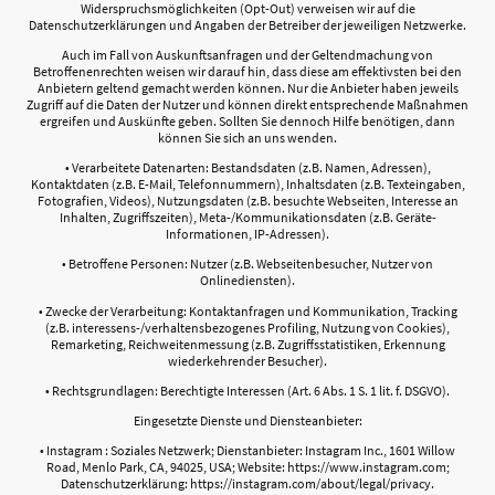
Widerspruchsmöglichkeiten (Opt-Out) verweisen wir auf die
Datenschutzerklärungen und Angaben der Betreiber der jeweiligen Netzwerke.
Auch im Fall von Auskunftsanfragen und der Geltendmachung von
Betroffenenrechten weisen wir darauf hin, dass diese am effektivsten bei den
Anbietern geltend gemacht werden können. Nur die Anbieter haben jeweils
Zugriff auf die Daten der Nutzer und können direkt entsprechende Maßnahmen
ergreifen und Auskünfte geben. Sollten Sie dennoch Hilfe benötigen, dann
können Sie sich an uns wenden.
• Verarbeitete Datenarten: Bestandsdaten (z.B. Namen, Adressen),
Kontaktdaten (z.B. E-Mail, Telefonnummern), Inhaltsdaten (z.B. Texteingaben,
Fotografien, Videos), Nutzungsdaten (z.B. besuchte Webseiten, Interesse an
Inhalten, Zugriffszeiten), Meta-/Kommunikationsdaten (z.B. Geräte-
Informationen, IP-Adressen).
• Betroffene Personen: Nutzer (z.B. Webseitenbesucher, Nutzer von
Onlinediensten).
• Zwecke der Verarbeitung: Kontaktanfragen und Kommunikation, Tracking
(z.B. interessens-/verhaltensbezogenes Profiling, Nutzung von Cookies),
Remarketing, Reichweitenmessung (z.B. Zugriffsstatistiken, Erkennung
wiederkehrender Besucher).
• Rechtsgrundlagen: Berechtigte Interessen (Art. 6 Abs. 1 S. 1 lit. f. DSGVO).
Eingesetzte Dienste und Diensteanbieter:
• Instagram : Soziales Netzwerk; Dienstanbieter: Instagram Inc., 1601 Willow
Road, Menlo Park, CA, 94025, USA; Website: https://www.instagram.com;
Datenschutzerklärung: https://instagram.com/about/legal/privacy.