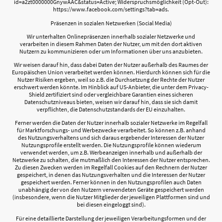
id=a2zt0000000GnywAAC&status=Active; Widerspruchsmöglichkeit (Opt-Out):
https://www.facebook.com/settings?tab=ads.
Präsenzen in sozialen Netzwerken (Social Media)
Wir unterhalten Onlinepräsenzen innerhalb sozialer Netzwerke und
verarbeiten in diesem Rahmen Daten der Nutzer, um mit den dort aktiven
Nutzern zu kommunizieren oder um Informationen über uns anzubieten.
Wir weisen darauf hin, dass dabei Daten der Nutzer außerhalb des Raumes der
Europäischen Union verarbeitet werden können. Hierdurch können sich für die
Nutzer Risiken ergeben, weil so z.B. die Durchsetzung der Rechte der Nutzer
erschwert werden könnte. Im Hinblick auf US-Anbieter, die unter dem Privacy-
Shield zertifiziert sind oder vergleichbare Garantien eines sicheren
Datenschutzniveaus bieten, weisen wir darauf hin, dass sie sich damit
verpflichten, die Datenschutzstandards der EU einzuhalten.
Ferner werden die Daten der Nutzer innerhalb sozialer Netzwerke im Regelfall
für Marktforschungs- und Werbezwecke verarbeitet. So können z.B. anhand
des Nutzungsverhaltens und sich daraus ergebender Interessen der Nutzer
Nutzungsprofile erstellt werden. Die Nutzungsprofile können wiederum
verwendet werden, um z.B. Werbeanzeigen innerhalb und außerhalb der
Netzwerke zu schalten, die mutmaßlich den Interessen der Nutzer entsprechen.
Zu diesen Zwecken werden im Regelfall Cookies auf den Rechnern der Nutzer
gespeichert, in denen das Nutzungsverhalten und die Interessen der Nutzer
gespeichert werden. Ferner können in den Nutzungsprofilen auch Daten
unabhängig der von den Nutzern verwendeten Geräte gespeichert werden
(insbesondere, wenn die Nutzer Mitglieder der jeweiligen Plattformen sind und
bei diesen eingeloggt sind).
Für eine detaillierte Darstellung der jeweiligen Verarbeitungsformen und der