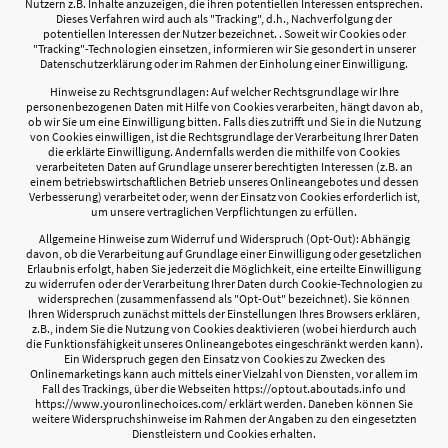
Nutzern z.B. Inhalte anzuzeigen, die ihren potentiellen Interessen entsprechen.
Dieses Verfahren wird auch als "Tracking", d.h., Nachverfolgung der
potentiellen Interessen der Nutzer bezeichnet. . Soweit wir Cookies oder
"Tracking"-Technologien einsetzen, informieren wir Sie gesondert in unserer
Datenschutzerklärung oder im Rahmen der Einholung einer Einwilligung.
Hinweise zu Rechtsgrundlagen: Auf welcher Rechtsgrundlage wir Ihre
personenbezogenen Daten mit Hilfe von Cookies verarbeiten, hängt davon ab,
ob wir Sie um eine Einwilligung bitten. Falls dies zutrifft und Sie in die Nutzung
von Cookies einwilligen, ist die Rechtsgrundlage der Verarbeitung Ihrer Daten
die erklärte Einwilligung. Andernfalls werden die mithilfe von Cookies
verarbeiteten Daten auf Grundlage unserer berechtigten Interessen (z.B. an
einem betriebswirtschaftlichen Betrieb unseres Onlineangebotes und dessen
Verbesserung) verarbeitet oder, wenn der Einsatz von Cookies erforderlich ist,
um unsere vertraglichen Verpflichtungen zu erfüllen.
Allgemeine Hinweise zum Widerruf und Widerspruch (Opt-Out): Abhängig
davon, ob die Verarbeitung auf Grundlage einer Einwilligung oder gesetzlichen
Erlaubnis erfolgt, haben Sie jederzeit die Möglichkeit, eine erteilte Einwilligung
zu widerrufen oder der Verarbeitung Ihrer Daten durch Cookie-Technologien zu
widersprechen (zusammenfassend als "Opt-Out" bezeichnet). Sie können
Ihren Widerspruch zunächst mittels der Einstellungen Ihres Browsers erklären,
z.B., indem Sie die Nutzung von Cookies deaktivieren (wobei hierdurch auch
die Funktionsfähigkeit unseres Onlineangebotes eingeschränkt werden kann).
Ein Widerspruch gegen den Einsatz von Cookies zu Zwecken des
Onlinemarketings kann auch mittels einer Vielzahl von Diensten, vor allem im
Fall des Trackings, über die Webseiten https://optout.aboutads.info und
https://www.youronlinechoices.com/ erklärt werden. Daneben können Sie
weitere Widerspruchshinweise im Rahmen der Angaben zu den eingesetzten
Dienstleistern und Cookies erhalten.