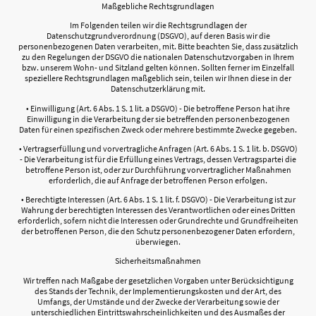
Maßgebliche Rechtsgrundlagen
Im Folgenden teilen wir die Rechtsgrundlagen der
Datenschutzgrundverordnung (DSGVO), auf deren Basis wir die
personenbezogenen Daten verarbeiten, mit. Bitte beachten Sie, dass zusätzlich
zu den Regelungen der DSGVO die nationalen Datenschutzvorgaben in Ihrem
bzw. unserem Wohn- und Sitzland gelten können. Sollten ferner im Einzelfall
speziellere Rechtsgrundlagen maßgeblich sein, teilen wir Ihnen diese in der
Datenschutzerklärung mit.
• Einwilligung (Art. 6 Abs. 1 S. 1 lit. a DSGVO) - Die betroffene Person hat ihre
Einwilligung in die Verarbeitung der sie betreffenden personenbezogenen
Daten für einen spezifischen Zweck oder mehrere bestimmte Zwecke gegeben.
• Vertragserfüllung und vorvertragliche Anfragen (Art. 6 Abs. 1 S. 1 lit. b. DSGVO)
- Die Verarbeitung ist für die Erfüllung eines Vertrags, dessen Vertragspartei die
betroffene Person ist, oder zur Durchführung vorvertraglicher Maßnahmen
erforderlich, die auf Anfrage der betroffenen Person erfolgen.
• Berechtigte Interessen (Art. 6 Abs. 1 S. 1 lit. f. DSGVO) - Die Verarbeitung ist zur
Wahrung der berechtigten Interessen des Verantwortlichen oder eines Dritten
erforderlich, sofern nicht die Interessen oder Grundrechte und Grundfreiheiten
der betroffenen Person, die den Schutz personenbezogener Daten erfordern,
überwiegen.
Sicherheitsmaßnahmen
Wir treffen nach Maßgabe der gesetzlichen Vorgaben unter Berücksichtigung
des Stands der Technik, der Implementierungskosten und der Art, des
Umfangs, der Umstände und der Zwecke der Verarbeitung sowie der
unterschiedlichen Eintrittswahrscheinlichkeiten und des Ausmaßes der