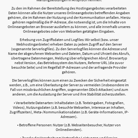
Zu den im Rahmen der Bereitstellung des Hostingangebotes verarbeiteten
Daten können alle die Nutzer unseres Onlineangebotes betreffenden Angaben
gehören, die im Rahmen der Nutzung und der Kommunikation anfallen. Hierzu
gehören regelmäßig die IP-Adresse, die notwendig ist, um die Inhalte von
Onlineangeboten an Browser ausliefern zu können, und alle innerhalb unseres
Onlineangebotes oder von Webseiten getätigten Eingaben.
Erhebung von Zugriffsdaten und Logfiles: Wir selbst (bzw. unser
Webhostinganbieter) erheben Daten zu jedem Zugriff auf den Server
(sogenannte Serverlogfiles). Zu den Serverlogfiles können die Adresse und
Name der abgerufenen Webseiten und Dateien, Datum und Uhrzeit des Abrufs,
übertragene Datenmengen, Meldung über erfolgreichen Abruf, Browsertyp
nebst Version, das Betriebssystem des Nutzers, Referrer URL (die zuvor
besuchte Seite) und im Regelfall IP-Adressen und der anfragende Provider
gehören.
Die Serverlogfiles können zum einen zu Zwecken der Sicherheit eingesetzt
werden, z.B., um eine Überlastung der Server zu vermeiden (insbesondere im
Fall von missbräuchlichen Angriffen, sogenannten DDoS-Attacken) und zum
anderen, um die Auslastung der Server und ihre Stabilität sicherzustellen.
• Verarbeitete Datenarten: Inhaltsdaten (z.B. Texteingaben, Fotografien,
Videos), Nutzungsdaten (z.B. besuchte Webseiten, Interesse an Inhalten,
Zugriffszeiten), Meta-/Kommunikationsdaten (z.B. Geräte-Informationen, IP-
Adressen).
• Betroffene Personen: Nutzer (z.B. Webseitenbesucher, Nutzer von
Onlinediensten).
• Zwecke der Verarbeitung: Vertragliche Leistungen und Service.