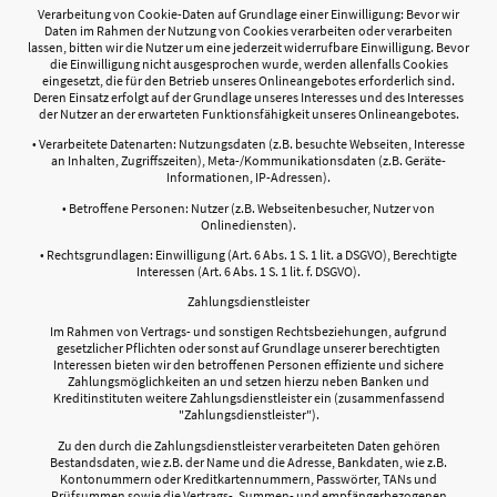
Verarbeitung von Cookie-Daten auf Grundlage einer Einwilligung: Bevor wir
Daten im Rahmen der Nutzung von Cookies verarbeiten oder verarbeiten
lassen, bitten wir die Nutzer um eine jederzeit widerrufbare Einwilligung. Bevor
die Einwilligung nicht ausgesprochen wurde, werden allenfalls Cookies
eingesetzt, die für den Betrieb unseres Onlineangebotes erforderlich sind.
Deren Einsatz erfolgt auf der Grundlage unseres Interesses und des Interesses
der Nutzer an der erwarteten Funktionsfähigkeit unseres Onlineangebotes.
• Verarbeitete Datenarten: Nutzungsdaten (z.B. besuchte Webseiten, Interesse
an Inhalten, Zugriffszeiten), Meta-/Kommunikationsdaten (z.B. Geräte-
Informationen, IP-Adressen).
• Betroffene Personen: Nutzer (z.B. Webseitenbesucher, Nutzer von
Onlinediensten).
• Rechtsgrundlagen: Einwilligung (Art. 6 Abs. 1 S. 1 lit. a DSGVO), Berechtigte
Interessen (Art. 6 Abs. 1 S. 1 lit. f. DSGVO).
Zahlungsdienstleister
Im Rahmen von Vertrags- und sonstigen Rechtsbeziehungen, aufgrund
gesetzlicher Pflichten oder sonst auf Grundlage unserer berechtigten
Interessen bieten wir den betroffenen Personen effiziente und sichere
Zahlungsmöglichkeiten an und setzen hierzu neben Banken und
Kreditinstituten weitere Zahlungsdienstleister ein (zusammenfassend
"Zahlungsdienstleister").
Zu den durch die Zahlungsdienstleister verarbeiteten Daten gehören
Bestandsdaten, wie z.B. der Name und die Adresse, Bankdaten, wie z.B.
Kontonummern oder Kreditkartennummern, Passwörter, TANs und
Prüfsummen sowie die Vertrags-, Summen- und empfängerbezogenen