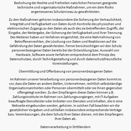
Bedrohung der Rechte und Freiheiten natürlicher Personen geeignete
technische und organisatorische Maßnahmen, um ein dem Risiko
angemessenes Schutzniveau zu gewährleisten.
Zu den Maßnahmen gehören insbesondere die Sicherung der Vertraulichkeit,
Integrität und Verfügbarkeit von Daten durch Kontrolle des physischen und
elektronischen Zugangs zu den Daten als auch des sie betreffenden Zugriffs, der
Eingabe, der Weitergabe, der Sicherung der Verfügbarkeit und ihrer Trennung.
Des Weiteren haben wir Verfahren eingerichtet, die eine Wahrnehmung von
Betroffenenrechten, die Löschung von Daten und Reaktionen auf die
Gefährdung der Daten gewährleisten. Ferner berücksichtigen wir den Schutz
personenbezogener Daten bereits bei der Entwicklung bzw. Auswahl von
Hardware, Software sowie Verfahren entsprechend dem Prinzip des
Datenschutzes, durch Technikgestaltung und durch datenschutzfreundliche
Voreinstellungen.
Übermittlung und Offenbarung von personenbezogenen Daten
Im Rahmen unserer Verarbeitung von personenbezogenen Daten kommt es
vor, dass die Daten an andere Stellen, Unternehmen, rechtlich selbstständige
Organisationseinheiten oder Personen übermittelt oder sie ihnen gegenüber
offengelegt werden. Zu den Empfängern dieser Daten können z.B.
Zahlungsinstitute im Rahmen von Zahlungsvorgängen, mit IT-Aufgaben
beauftragte Dienstleister oder Anbieter von Diensten und Inhalten, die in eine
Webseite eingebunden werden, gehören. In solchen Fall beachten wir die
gesetzlichen Vorgaben und schließen insbesondere entsprechende Verträge
bzw. Vereinbarungen, die dem Schutz Ihrer Daten dienen, mit den Empfängern
Ihrer Daten ab.
Datenverarbeitung in Drittländern