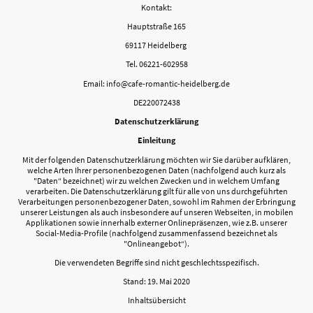
Kontakt:
Hauptstraße 165
69117 Heidelberg
Tel. 06221-602958
Email: info@cafe-romantic-heidelberg.de
DE220072438
Datenschutzerklärung
Einleitung
Mit der folgenden Datenschutzerklärung möchten wir Sie darüber aufklären,
welche Arten Ihrer personenbezogenen Daten (nachfolgend auch kurz als
"Daten“ bezeichnet) wir zu welchen Zwecken und in welchem Umfang
verarbeiten. Die Datenschutzerklärung gilt für alle von uns durchgeführten
Verarbeitungen personenbezogener Daten, sowohl im Rahmen der Erbringung
unserer Leistungen als auch insbesondere auf unseren Webseiten, in mobilen
Applikationen sowie innerhalb externer Onlinepräsenzen, wie z.B. unserer
Social-Media-Profile (nachfolgend zusammenfassend bezeichnet als
"Onlineangebot“).
Die verwendeten Begriffe sind nicht geschlechtsspezifisch.
Stand: 19. Mai 2020
Inhaltsübersicht