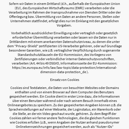
Sofern wir Daten in einem Drittland (d.h., außerhalb der Europäischen Union
(EU), des Europäischen Wirtschaftsraums (EWR)) verarbeiten oder die
Verarbeitung im Rahmen der Inanspruchnahme von Diensten Dritter oder der
Offenlegung bzw. Übermittlung von Daten an andere Personen, Stellen oder
Unternehmen stattfindet, erfolgt dies nur im Einklang mit den gesetzlichen
Vorgaben.
Vorbehaltlich ausdrücklicher Einwilligung oder vertraglich oder gesetzlich
erforderlicher Übermittlung verarbeiten oder lassen wir die Daten nur in
Drittländern mit einem anerkannten Datenschutzniveau, zu denen die unter
dem "Privacy-Shield" zertifizierten US-Verarbeiter gehören, oder auf Grundlage
besonderer Garantien, wie z.B. vertraglicher Verpflichtung durch sogenannte
Standardschutzklauseln der EU-Kommission, des Vorliegens von
Zertifizierungen oder verbindlicher interner Datenschutzvorschriften,
verarbeiten (Art. 44 bis 49 DSGVO, Informationsseite der EU-Kommission:
https://ec.europa.eu/info/law/law-topic/data-protection/international-
dimension-data-protection_de ).
Einsatz von Cookies
Cookies sind Textdateien, die Daten von besuchten Websites oder Domains
enthalten und von einem Browser auf dem Computer des Benutzers
gespeichert werden. Ein Cookie dient in erster Linie dazu, die Informationen
über einen Benutzer während oder nach seinem Besuch innerhalb eines
Onlineangebotes zu speichern. Zu den gespeicherten Angaben können z.B. die
Spracheinstellungen auf einer Webseite, der Loginstatus, ein Warenkorb oder
die Stelle, an der ein Video geschaut wurde, gehören. Zu dem Begriff der
Cookies zählen wir ferner andere Technologien, die die gleichen Funktionen
wie Cookies erfüllen (z.B., wenn Angaben der Nutzer anhand pseudonymer
Onlinekennzeichnungen gespeichert werden, auch als "Nutzer-IDs"