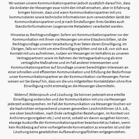
Wir weisen unsere Kommunikationspartner jedoch zusätzlich darauf hin, dass
die Anbieter der Messenger zwar nicht den Inhalt einsehen, aber in Erfahrung
bringen können, dass und wann Kommunikationspartner mit uns
kommunizieren sowie technische Informationen zum verwendeten Gerät der
Kommunikationspartner und je nach Einstellungen ihres Gerätes auch
Standortinformationen (sogenannte Metadaten) verarbeitet werden.
Hinweise zu Rechtsgrundlagen: Sofern wir Kommunikationspartner vor der
Kommunikation mit ihnen via Messenger um eine Erlaubnis bitten, ist die
Rechtsgrundlage unserer Verarbeitung ihrer Daten deren Einwilligung. Im
Übrigen, falls wir nicht um eine Einwilligung bitten und sie z.B. von sich aus
Kontakt mit uns aufnehmen, nutzen wir Messenger im Verhältnis zu unseren
Vertragspartnern sowie im Rahmen der Vertragsanbahnung als eine
vertragliche Maßnahme und im Fall anderer Interessenten und
Kommunikationspartner auf Grundlage unserer berechtigten Interessen an
einer schnellen und effizienten Kommunikation und Erfüllung der Bedürfnisse
unser Kommunikationspartner an der Kommunikation via Messenger. Ferner
weisen wir Sie darauf hin, dass wir die uns mitgeteilten Kontaktdaten ohne Ihre
Einwilligung nicht erstmalig an die Messenger übermitteln.
Widerruf, Widerspruch und Löschung: Sie können jederzeit eine erteilte
Einwilligung widerrufen und der Kommunikation mit uns via Messenger
jederzeit widersprechen. Im Fall der Kommunikation via Messenger löschen wir
die Nachrichten entsprechend unseren generellen Löschrichtlinien (d.h. z.B.,
wie oben beschrieben, nach Ende vertraglicher Beziehungen, im Kontext von
Archivierungsvorgaben etc.) und sonst, sobald wir davon ausgehen können,
etwaige Auskünfte der Kommunikationspartner beantwortet zu haben, wenn
kein Rückbezug auf eine vorhergehende Konversation zu erwarten ist und der
Löschung keine gesetzlichen Aufbewahrungspflichten entgegenstehen.