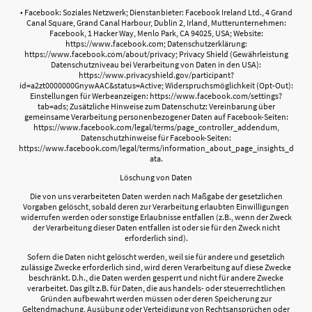
• Facebook: Soziales Netzwerk; Dienstanbieter: Facebook Ireland Ltd., 4 Grand
Canal Square, Grand Canal Harbour, Dublin 2, Irland, Mutterunternehmen:
Facebook, 1 Hacker Way, Menlo Park, CA 94025, USA; Website:
https://www.facebook.com; Datenschutzerklärung:
https://www.facebook.com/about/privacy; Privacy Shield (Gewährleistung
Datenschutzniveau bei Verarbeitung von Daten in den USA):
https://www.privacyshield.gov/participant?
id=a2zt0000000GnywAAC&status=Active; Widerspruchsmöglichkeit (Opt-Out):
Einstellungen für Werbeanzeigen: https://www.facebook.com/settings?
tab=ads; Zusätzliche Hinweise zum Datenschutz: Vereinbarung über
gemeinsame Verarbeitung personenbezogener Daten auf Facebook-Seiten:
https://www.facebook.com/legal/terms/page_controller_addendum,
Datenschutzhinweise für Facebook-Seiten:
https://www.facebook.com/legal/terms/information_about_page_insights_d
ata.
Löschung von Daten
Die von uns verarbeiteten Daten werden nach Maßgabe der gesetzlichen
Vorgaben gelöscht, sobald deren zur Verarbeitung erlaubten Einwilligungen
widerrufen werden oder sonstige Erlaubnisse entfallen (z.B., wenn der Zweck
der Verarbeitung dieser Daten entfallen ist oder sie für den Zweck nicht
erforderlich sind).
Sofern die Daten nicht gelöscht werden, weil sie für andere und gesetzlich
zulässige Zwecke erforderlich sind, wird deren Verarbeitung auf diese Zwecke
beschränkt. D.h., die Daten werden gesperrt und nicht für andere Zwecke
verarbeitet. Das gilt z.B. für Daten, die aus handels- oder steuerrechtlichen
Gründen aufbewahrt werden müssen oder deren Speicherung zur
Geltendmachung, Ausübung oder Verteidigung von Rechtsansprüchen oder