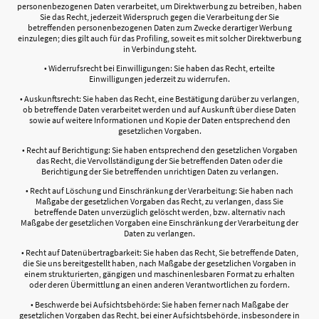
personenbezogenen Daten verarbeitet, um Direktwerbung zu betreiben, haben
Sie das Recht, jederzeit Widerspruch gegen die Verarbeitung der Sie
betreffenden personenbezogenen Daten zum Zwecke derartiger Werbung
einzulegen; dies gilt auch für das Profiling, soweit es mit solcher Direktwerbung
in Verbindung steht.
• Widerrufsrecht bei Einwilligungen: Sie haben das Recht, erteilte
Einwilligungen jederzeit zu widerrufen.
• Auskunftsrecht: Sie haben das Recht, eine Bestätigung darüber zu verlangen,
ob betreffende Daten verarbeitet werden und auf Auskunft über diese Daten
sowie auf weitere Informationen und Kopie der Daten entsprechend den
gesetzlichen Vorgaben.
• Recht auf Berichtigung: Sie haben entsprechend den gesetzlichen Vorgaben
das Recht, die Vervollständigung der Sie betreffenden Daten oder die
Berichtigung der Sie betreffenden unrichtigen Daten zu verlangen.
• Recht auf Löschung und Einschränkung der Verarbeitung: Sie haben nach
Maßgabe der gesetzlichen Vorgaben das Recht, zu verlangen, dass Sie
betreffende Daten unverzüglich gelöscht werden, bzw. alternativ nach
Maßgabe der gesetzlichen Vorgaben eine Einschränkung der Verarbeitung der
Daten zu verlangen.
• Recht auf Datenübertragbarkeit: Sie haben das Recht, Sie betreffende Daten,
die Sie uns bereitgestellt haben, nach Maßgabe der gesetzlichen Vorgaben in
einem strukturierten, gängigen und maschinenlesbaren Format zu erhalten
oder deren Übermittlung an einen anderen Verantwortlichen zu fordern.
• Beschwerde bei Aufsichtsbehörde: Sie haben ferner nach Maßgabe der
gesetzlichen Vorgaben das Recht, bei einer Aufsichtsbehörde, insbesondere in