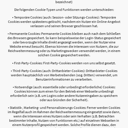
bezeichnet)
Die folgenden Cookie-Typen und Funktionen werden unterschieden:
• Temporäre Cookies (auch: Session- oder Sitzungs-Cookies): Temporäre
Cookies werden spätestens gelöscht, nachdem ein Nutzer ein Online-Angebot
verlassen und seinen Browser geschlossen hat.
• Permanente Cookies: Permanente Cookies bleiben auch nach dem Schließen
des Browsers gespeichert. So kann beispielsweise der Login-Status gespeichert
oder bevorzugte Inhalte direkt angezeigt werden, wenn der Nutzer eine
Website erneut besucht. Ebenso können die Interessen von Nutzern, die zur
Reichweitenmessung oder zu Marketingzwecken verwendet werden, in einem
solchen Cookie gespeichert werden.
• First-Party-Cookies: First-Party-Cookies werden von uns selbst gesetzt.
• Third-Party-Cookies (auch: Drittanbieter-Cookies): Drittanbieter-Cookies
werden hauptsächlich von Werbetreibenden (sog. Dritten) verwendet, um
Benutzerinformationen zu verarbeiten.
• Notwendige (auch: essentielle oder unbedingt erforderliche) Cookies:
Cookies können zum einen für den Betrieb einer Webseite unbedingt
erforderlich sein (z.B. um Logins oder andere Nutzereingaben zu speichern
oder aus Gründen der Sicherheit).
• Statistik-, Marketing- und Personalisierungs-Cookies: Ferner werden Cookies
im Regelfall auch im Rahmen der Reichweitenmessung eingesetzt sowie dann,
wenn die Interessen eines Nutzers oder sein Verhalten (z.B. Betrachten
bestimmter Inhalte, Nutzen von Funktionen etc.) auf einzelnen Webseiten in
einem Nutzerprofil gespeichert werden. Solche Profile dienen dazu, den